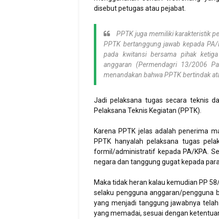
disebut petugas atau pejabat.
PPTK juga memiliki karakteristik 
PPTK bertanggung jawab kepada PA/K
pada kwitansi bersama pihak ketig
anggaran (Permendagri 13/2006 Pasa
menandakan bahwa PPTK bertindak at
Jadi pelaksana tugas secara teknis d
Pelaksana Teknis Kegiatan (PPTK).
Karena PPTK jelas adalah penerima ma
PPTK hanyalah pelaksana tugas pela
formil/administratif kepada PA/KPA. S
negara dan tanggung gugat kepada para
Maka tidak heran kalau kemudian PP 5
selaku pengguna anggaran/pengguna 
yang menjadi tanggung jawabnya telah
yang memadai, sesuai dengan ketentua