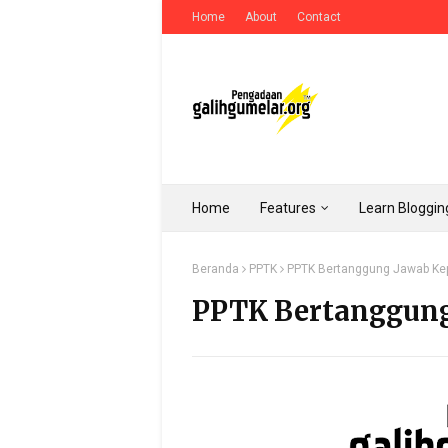
Home
About
Contact
Home
Features
Learn Bloggin
Beranda
PPTK
PPTK Bertanggung Jawab Ke
PPTK Bertanggung