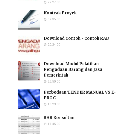
22.27.00
Kontrak Proyek
07.35.00
Download Contoh - Contoh RAB
20.34.00
Download Modul Pelatihan
Pengadaan Barang dan Jasa
Pemerintah
23.50.00
Perbedaan TENDER MANUAL VS E-
PROC
18.29.00
RAB Konsultan
17.45.00