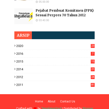
05.00.00
Pejabat Pembuat Komitmen (PPK)
Sesuai Perpres 70 Tahun 2012
03.40.00
ARSIP
2020
23
2016
7
2015
15
2014
21
2012
24
2011
81
Home
About
Contact Us
Crafted with
by
TemplatesYard
| Distributed by
Blogger